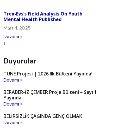
Trex-Evs’s Field Analysis On Youth
Mental Health Published
Mart 4, 2025
Devamı »
Duyurular
TUNE Projesi | 2026 Ilk Bülteni Yayında!
Devamı »
BERABER-İZ ÇEMBER Proje Bülteni – Sayı 1
Yayında!
Devamı »
BELİRSİZLİK ÇAĞINDA GENÇ OLMAK
Devamı »