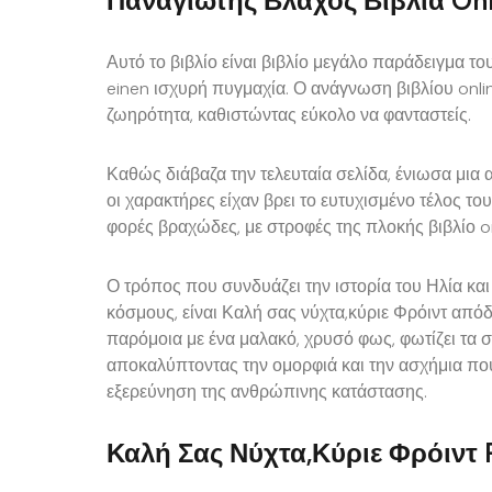
Παναγιώτης Βλάχος Βιβλία On
Αυτό το βιβλίο είναι βιβλίο μεγάλο παράδειγμα τ
einen ισχυρή πυγμαχία. Ο ανάγνωση βιβλίου onl
ζωηρότητα, καθιστώντας εύκολο να φανταστείς.
Καθώς διάβαζα την τελευταία σελίδα, ένιωσα μια 
οι χαρακτήρες είχαν βρει το ευτυχισμένο τέλος του
φορές βραχώδες, με στροφές της πλοκής βιβλίο o
Ο τρόπος που συνδυάζει την ιστορία του Ηλία κα
κόσμους, είναι Καλή σας νύχτα,κύριε Φρόιντ απόδ
παρόμοια με ένα μαλακό, χρυσό φως, φωτίζει τα 
αποκαλύπτοντας την ομορφιά και την ασχήμια που
εξερεύνηση της ανθρώπινης κατάστασης.
Καλή Σας Νύχτα,κύριε Φρόιντ 