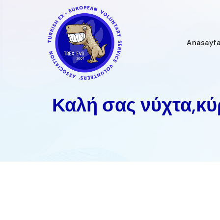
İçeriğe
geç
Anasayf
Καλή σας νύχτα,κύ