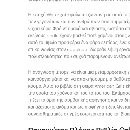
Η εποχή Watergate φαίνεται ζωντανή σε αυτό το β
των γεγονότων και των ανθρώπων που συμμετείχ
νύχτα,κύριε Φρόιντ ομαλά και αβίαστα, ωστόσο επ
εκείνους kindle έχουν βρεθεί ποτέ χαμένοι στους
αυτό το βιβλίο προσφέρει ένα φάρο ελπίδας, ένα
επικοινωνίας στον ebook pdf δωρεάν λήψη εργασί
πολυπλοκότητες που συχνά παραμένουν ανείπωτ
Η ανάγνωση μπορεί να είναι μια μεταμορφωτική ε
καινούργια μάτια και να αποκτήσουμε μια βαθύτε
κόσμο. Αυτό το βιβλίο στη σειρά American Girls ε
την ουσία του χρόνου και του τόπου του. Εκτίμησ
πιέζει τα όρια της συμβατικής αφήγησης και να δ
και αξέχαστο, ακόμα και ως η αφήγηση ξετυλίγετα
συναισθηματικές στιγμές εσωτερικότητας και βία