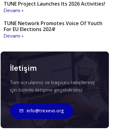
TUNE Project Launches Its 2026 Activities!
Devamı »
TUNE Network Promotes Voice Of Youth
For EU Elections 2024!
Devamı »
İletişim
Tüm sorularınız ve başvuru talepleriniz
için bizimle iletişime geçebilirsiniz.
info@trexevs.org