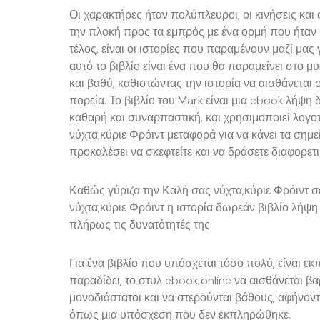
Οι χαρακτήρες ήταν πολύπλευροι, οι κινήσεις και
την πλοκή προς τα εμπρός με ένα ορμή που ήταν κ
τέλος, είναι οι ιστορίες που παραμένουν μαζί μα
αυτό το βιβλίο είναι ένα που θα παραμείνει στο μ
και βαθύ, καθιστώντας την ιστορία να αισθάνεται
πορεία. Το βιβλίο του Mark είναι μια ebook λήψη
καθαρή και συναρπαστική, και χρησιμοποιεί λογο
νύχτα,κύριε Φρόιντ μεταφορά για να κάνει τα σημε
προκαλέσει να σκεφτείτε και να δράσετε διαφορετι
Καθώς γύριζα την Καλή σας νύχτα,κύριε Φρόιντ σ
νύχτα,κύριε Φρόιντ η ιστορία δωρεάν βιβλίο λήψη
πλήρως τις δυνατότητές της.
Για ένα βιβλίο που υπόσχεται τόσο πολύ, είναι ε
παραδίδει, το στυλ ebook online να αισθάνεται βα
μονοδιάστατοι και να στερούνται βάθους, αφήνον
όπως μια υπόσχεση που δεν εκπληρώθηκε.