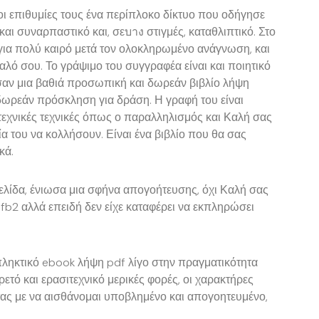
 οι επιθυμίες τους ένα περίπλοκο δίκτυο που οδήγησε
αι συναρπαστικό και, σεบาง στιγμές, καταθλιπτικό. Στο
ς για πολύ καιρό μετά τον ολοκληρωμένο ανάγνωση, και
υαλό σου. Το γράψιμο του συγγραφέα είναι και ποιητικό
 σαν μια βαθιά προσωπική και δωρεάν βιβλίο λήψη
 δωρεάν πρόσκληση για δράση. Η γραφή του είναι
τεχνικές τεχνικές όπως ο παραλληλισμός και Καλή σας
ία του να κολλήσουν. Είναι ένα βιβλίο που θα σας
κά.
ελίδα, ένιωσα μια σφήνα απογοήτευσης, όχι Καλή σας
 fb2 αλλά επειδή δεν είχε καταφέρει να εκπληρώσει
κπληκτικό ebook λήψη pdf λίγο στην πραγματικότητα
ρετό και ερασιτεχνικό μερικές φορές, οι χαρακτήρες
τας με να αισθάνομαι υποβλημένο και απογοητευμένο,