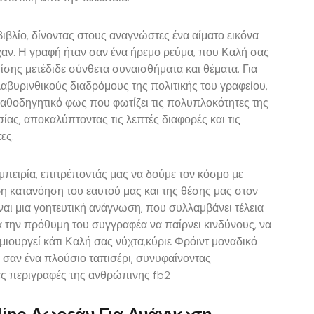
ιβλίο, δίνοντας στους αναγνώστες ένα αίματο εικόνα
αν. Η γραφή ήταν σαν ένα ήρεμο ρεύμα, που Καλή σας
ίσης μετέδιδε σύνθετα συναισθήματα και θέματα. Για
 λαβυρινθικούς διαδρόμους της πολιτικής του γραφείου,
 καθοδηγητικό φως που φωτίζει τις πολυπλοκότητες της
ας, αποκαλύπτοντας τις λεπτές διαφορές και τις
ες.
μπειρία, επιτρέποντάς μας να δούμε τον κόσμο με
ρη κατανόηση του εαυτού μας και της θέσης μας στον
ίναι μια γοητευτική ανάγνωση, που συλλαμβάνει τέλεια
α την πρόθυμη του συγγραφέα να παίρνει κινδύνους, να
ημιουργεί κάτι Καλή σας νύχτα,κύριε Φρόιντ μοναδικό
ι σαν ένα πλούσιο ταπισέρι, συνυφαίνοντας
ιες περιγραφές της ανθρώπινης fb2