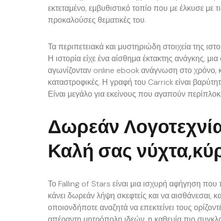
εκτεταμένο, εμβυθιστικό τοπίο που με έλκυσε με τ
προκαλούσες θεματικές του.
Τα περιπετειακά και μυστηριώδη στοιχεία της ιστ
Η ιστορία είχε ένα αίσθημα έκτακτης ανάγκης, μια
αγωνίζονταν online ebook ανάγνωση στο χρόνο, κ
καταστροφικές. Η γραφή του Carrick είναι βαρύτητα
Είναι μεγάλο για εκείνους που αγαπούν περίπλοκε
Δωρεάν Λογοτεχνία
Καλή σας νύχτα,κύρ
Το Falling of Stars είναι μια ισχυρή αφήγηση που 
κάνει δωρεάν λήψη σκεφτείς και να αισθάνεσαι, κ
οποιονδήποτε αναζητά να επεκτείνει τους ορίζοντ
απέραντη μητρόπολη ιδεών, η καθεμία πιο συγκλον