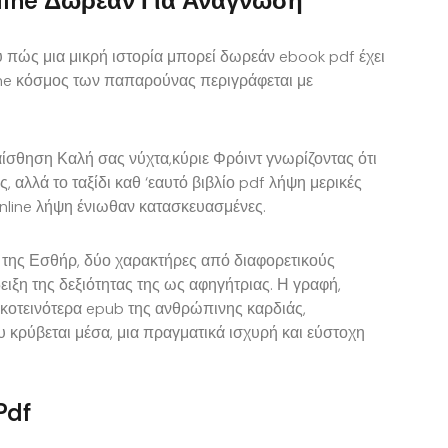
line Δωρεάν Για Ανάγνωση
ου πώς μια μικρή ιστορία μπορεί δωρεάν ebook pdf έχει
ine κόσμος των παπαρούνας περιγράφεται με
αίσθηση Καλή σας νύχτα,κύριε Φρόιντ γνωρίζοντας ότι
ς, αλλά το ταξίδι καθ ‘εαυτό βιβλίο pdf λήψη μερικές
nline λήψη ένιωθαν κατασκευασμένες.
ι της Εσθήρ, δύο χαρακτήρες από διαφορετικούς
ειξη της δεξιότητας της ως αφηγήτριας. Η γραφή,
σκοτεινότερα epub της ανθρώπινης καρδιάς,
 κρύβεται μέσα, μια πραγματικά ισχυρή και εύστοχη
Pdf