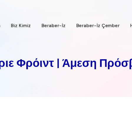
a
Biz Kimiz
Beraber-İz
Beraber-İz Çember
ριε Φρόιντ | Άμεση Πρόσ