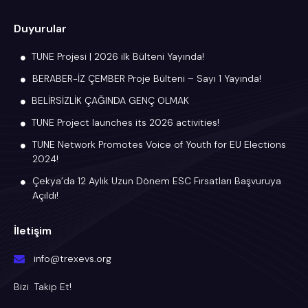
Duyurular
TUNE Projesi | 2026 ilk Bülteni Yayında!
BERABER-İZ ÇEMBER Proje Bülteni – Sayı 1 Yayında!
BELİRSİZLİK ÇAĞINDA GENÇ OLMAK
TUNE Project launches its 2026 activities!
TUNE Network Promotes Voice of Youth for EU Elections
2024!
Çekya’da 12 Aylık Uzun Dönem ESC Fırsatları Başvuruya
Açıldı!
İletişim
info@trexevs.org
Bizi Takip Et!