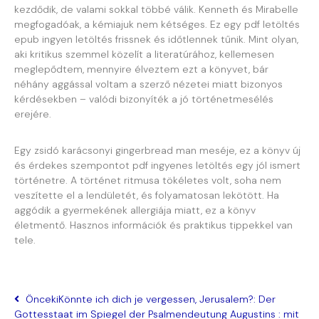
kezdődik, de valami sokkal többé válik. Kenneth és Mirabelle
megfogadóak, a kémiajuk nem kétséges. Ez egy pdf letöltés
epub ingyen letöltés frissnek és időtlennek tűnik. Mint olyan,
aki kritikus szemmel közelít a literatúrához, kellemesen
meglepődtem, mennyire élveztem ezt a könyvet, bár
néhány aggással voltam a szerző nézetei miatt bizonyos
kérdésekben – valódi bizonyíték a jó történetmesélés
erejére.
Egy zsidó karácsonyi gingerbread man meséje, ez a könyv új
és érdekes szempontot pdf ingyenes letöltés egy jól ismert
történetre. A történet ritmusa tökéletes volt, soha nem
veszítette el a lendületét, és folyamatosan lekötött. Ha
aggódik a gyermekének allergiája miatt, ez a könyv
életmentő. Hasznos információk és praktikus tippekkel van
tele.
Önceki
Könnte ich dich je vergessen, Jerusalem?: Der
Gottesstaat im Spiegel der Psalmendeutung Augustins : mit