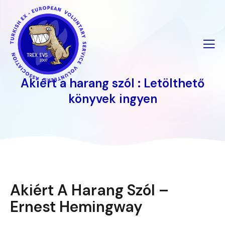
İçeriğe
geç
Akiért a harang szól : Letölthető
könyvek ingyen
Akiért A Harang Szól –
Ernest Hemingway