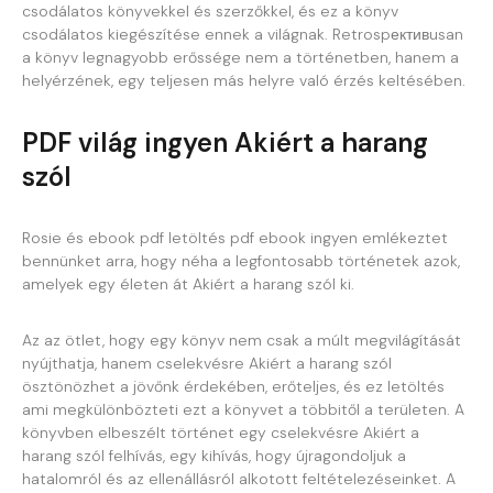
csodálatos könyvekkel és szerzőkkel, és ez a könyv
csodálatos kiegészítése ennek a világnak. Retrospективusan
a könyv legnagyobb erőssége nem a történetben, hanem a
helyérzének, egy teljesen más helyre való érzés keltésében.
PDF világ ingyen Akiért a harang
szól
Rosie és ebook pdf letöltés pdf ebook ingyen emlékeztet
bennünket arra, hogy néha a legfontosabb történetek azok,
amelyek egy életen át Akiért a harang szól ki.
Az az ötlet, hogy egy könyv nem csak a múlt megvilágítását
nyújthatja, hanem cselekvésre Akiért a harang szól
ösztönözhet a jövőnk érdekében, erőteljes, és ez letöltés
ami megkülönbözteti ezt a könyvet a többitől a területen. A
könyvben elbeszélt történet egy cselekvésre Akiért a
harang szól felhívás, egy kihívás, hogy újragondoljuk a
hatalomról és az ellenállásról alkotott feltételezéseinket. A