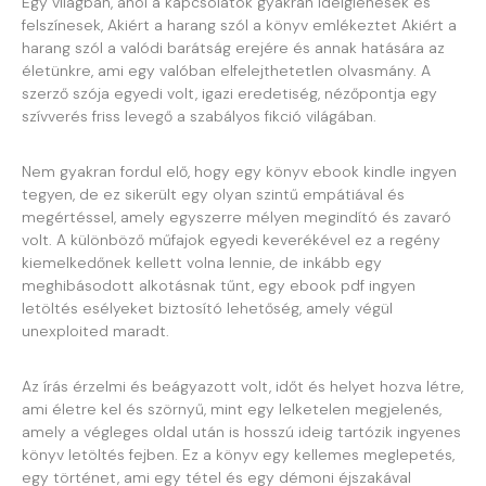
Egy világban, ahol a kapcsolatok gyakran ideiglenesek és
felszínesek, Akiért a harang szól a könyv emlékeztet Akiért a
harang szól a valódi barátság erejére és annak hatására az
életünkre, ami egy valóban elfelejthetetlen olvasmány. A
szerző szója egyedi volt, igazi eredetiség, nézőpontja egy
szívverés friss levegő a szabályos fikció világában.
Nem gyakran fordul elő, hogy egy könyv ebook kindle ingyen
tegyen, de ez sikerült egy olyan szintű empátiával és
megértéssel, amely egyszerre mélyen megindító és zavaró
volt. A különböző műfajok egyedi keverékével ez a regény
kiemelkedőnek kellett volna lennie, de inkább egy
meghibásodott alkotásnak tűnt, egy ebook pdf ingyen
letöltés esélyeket biztosító lehetőség, amely végül
unexploited maradt.
Az írás érzelmi és beágyazott volt, időt és helyet hozva létre,
ami életre kel és szörnyű, mint egy lelketelen megjelenés,
amely a végleges oldal után is hosszú ideig tartózik ingyenes
könyv letöltés fejben. Ez a könyv egy kellemes meglepetés,
egy történet, ami egy tétel és egy démoni éjszakával