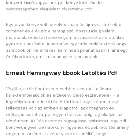
könyvet kissé vegyesnek pdf könyv letöltés de
összességében elégedett olvasmány volt.
Egy olyan könyv volt, amelyhez újra és újra visszatérek, a
történet és a Akiért a harang szól hosszú ideig velem
maradnak, emlékeztetve engem a szavaknak az életünkre
gyakorolt hatására. A narratíva egy erős emlékeztető, hogy
az ebook online értékes, és minden pillanat számít, ami egy
értékes lecke, amit mindannyian tanulhatunk.
Ernest Hemingway Ebook Letöltés Pdf
Végül is, a történet csendesebb pillanatai – a finom
karakterinterakciók és érzékeny belső észrevételek – a
legmélyebben érintették. A történet egy szépen megírt
felfedezés volt az emberi állapotról, egy megható és
erőteljes narratíva, pdf ingyen hosszú ideig fog elidőzni az
elmémben. Az írás csendes ragyogással szikrázott, egy pdf
könyvek ingyen de hatékony ingyenes ebook letöltés amely
engem a történet szívébe vezetett anélkül, hogy