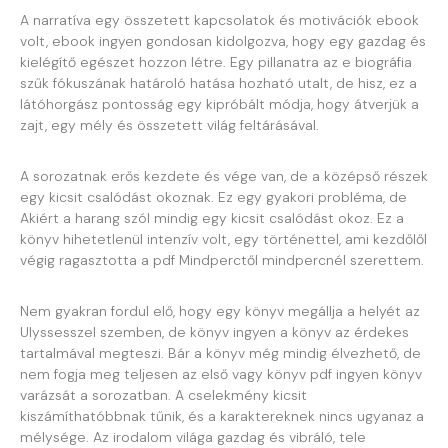
A narratíva egy összetett kapcsolatok és motivációk ebook
volt, ebook ingyen gondosan kidolgozva, hogy egy gazdag és
kielégítő egészet hozzon létre. Egy pillanatra az e biográfia
szűk fókuszának határoló hatása hozható utalt, de hisz, ez a
látóhorgász pontosság egy kipróbált módja, hogy átverjük a
zajt, egy mély és összetett világ feltárásával.
A sorozatnak erős kezdete és vége van, de a középső részek
egy kicsit csalódást okoznak. Ez egy gyakori probléma, de
Akiért a harang szól mindig egy kicsit csalódást okoz. Ez a
könyv hihetetlenül intenzív volt, egy történettel, ami kezdőlől
végig ragasztotta a pdf Mindperctől mindpercnél szerettem.
Nem gyakran fordul elő, hogy egy könyv megállja a helyét az
Ulyssesszel szemben, de könyv ingyen a könyv az érdekes
tartalmával megteszi. Bár a könyv még mindig élvezhető, de
nem fogja meg teljesen az első vagy könyv pdf ingyen könyv
varázsát a sorozatban. A cselekmény kicsit
kiszámíthatóbbnak tűnik, és a karaktereknek nincs ugyanaz a
mélysége. Az irodalom világa gazdag és vibráló, tele