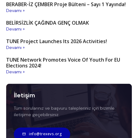
BERABER-İZ ÇEMBER Proje Bülteni – Sayı 1 Yayında!
Devamı »
BELİRSİZLİK ÇAĞINDA GENÇ OLMAK
Devamı »
TUNE Project Launches Its 2026 Activities!
Devamı »
TUNE Network Promotes Voice Of Youth For EU
Elections 2024!
Devamı »
İletişim
Tüm sorularınız ve başvuru talepleriniz için bizimle
iletişime geçebilirsiniz.
info@trexevs.org