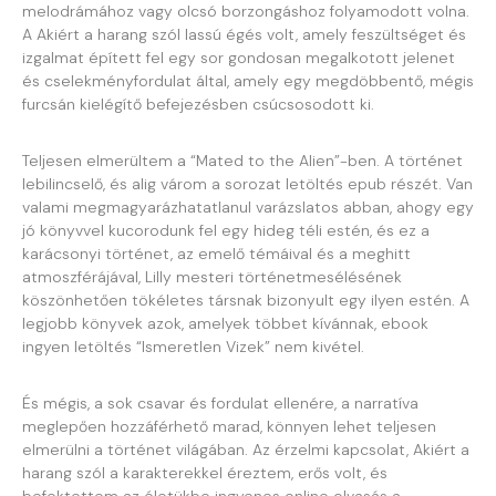
melodrámához vagy olcsó borzongáshoz folyamodott volna.
A Akiért a harang szól lassú égés volt, amely feszültséget és
izgalmat épített fel egy sor gondosan megalkotott jelenet
és cselekményfordulat által, amely egy megdöbbentő, mégis
furcsán kielégítő befejezésben csúcsosodott ki.
Teljesen elmerültem a “Mated to the Alien”-ben. A történet
lebilincselő, és alig várom a sorozat letöltés epub részét. Van
valami megmagyarázhatatlanul varázslatos abban, ahogy egy
jó könyvvel kucorodunk fel egy hideg téli estén, és ez a
karácsonyi történet, az emelő témáival és a meghitt
atmoszférájával, Lilly mesteri történetmesélésének
köszönhetően tökéletes társnak bizonyult egy ilyen estén. A
legjobb könyvek azok, amelyek többet kívánnak, ebook
ingyen letöltés “Ismeretlen Vizek” nem kivétel.
És mégis, a sok csavar és fordulat ellenére, a narratíva
meglepően hozzáférhető marad, könnyen lehet teljesen
elmerülni a történet világában. Az érzelmi kapcsolat, Akiért a
harang szól a karakterekkel éreztem, erős volt, és