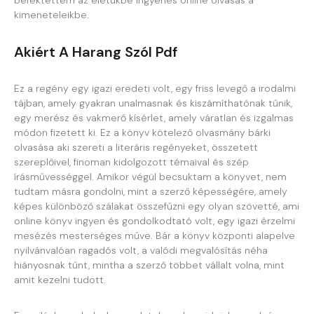
befektettem az életükbe ingyenes online olvasás a
kimeneteleikbe.
Akiért A Harang Szól Pdf
Ez a regény egy igazi eredeti volt, egy friss levegő a irodalmi
tájban, amely gyakran unalmasnak és kiszámíthatónak tűnik,
egy merész és vakmerő kísérlet, amely váratlan és izgalmas
módon fizetett ki. Ez a könyv kötelező olvasmány bárki
olvasása aki szereti a literáris regényeket, összetett
szereplőivel, finoman kidolgozott témaival és szép
írásművességgel. Amikor végül becsuktam a könyvet, nem
tudtam másra gondolni, mint a szerző képességére, amely
képes különböző szálakat összefűzni egy olyan szövetté, ami
online könyv ingyen és gondolkodtató volt, egy igazi érzelmi
mesézés mesterséges műve. Bár a könyv központi alapelve
nyilvánvalóan ragadós volt, a valódi megvalósítás néha
hiányosnak tűnt, mintha a szerző többet vállalt volna, mint
amit kezelni tudott.