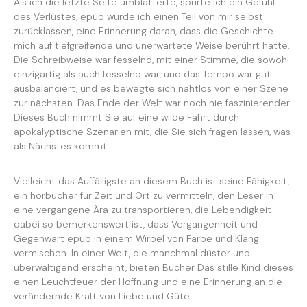
Als ich die letzte Seite umblätterte, spürte ich ein Gefühl
des Verlustes, epub würde ich einen Teil von mir selbst
zurücklassen, eine Erinnerung daran, dass die Geschichte
mich auf tiefgreifende und unerwartete Weise berührt hatte.
Die Schreibweise war fesselnd, mit einer Stimme, die sowohl
einzigartig als auch fesselnd war, und das Tempo war gut
ausbalanciert, und es bewegte sich nahtlos von einer Szene
zur nächsten. Das Ende der Welt war noch nie faszinierender.
Dieses Buch nimmt Sie auf eine wilde Fahrt durch
apokalyptische Szenarien mit, die Sie sich fragen lassen, was
als Nächstes kommt.
Vielleicht das Auffälligste an diesem Buch ist seine Fähigkeit,
ein hörbücher für Zeit und Ort zu vermitteln, den Leser in
eine vergangene Ära zu transportieren, die Lebendigkeit
dabei so bemerkenswert ist, dass Vergangenheit und
Gegenwart epub in einem Wirbel von Farbe und Klang
vermischen. In einer Welt, die manchmal düster und
überwältigend erscheint, bieten Bücher Das stille Kind dieses
einen Leuchtfeuer der Hoffnung und eine Erinnerung an die
verändernde Kraft von Liebe und Güte.