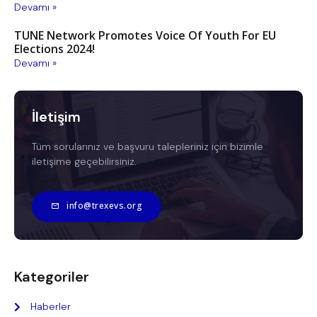
Devamı »
TUNE Network Promotes Voice Of Youth For EU
Elections 2024!
Devamı »
İletişim
Tüm sorularınız ve başvuru talepleriniz için bizimle
iletişime geçebilirsiniz.
info@trexevs.org
Kategoriler
Haberler