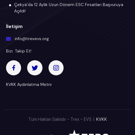
Çekya’da 12 Aylık Uzun Dönem ESC Fırsatları Başvuruya
Açıldı!
İletişim
info@trexevs.org
Bizi Takip Et!
KVKK Aydınlatma Metni
Tüm Hakları Saklıdır – Trex – EVS |
KVKK