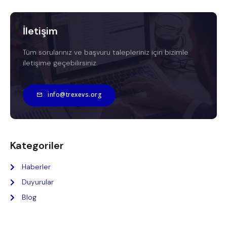
İletişim
Tüm sorularınız ve başvuru talepleriniz için bizimle
iletişime geçebilirsiniz.
info@trexevs.org
Kategoriler
Haberler
Duyurular
Blog