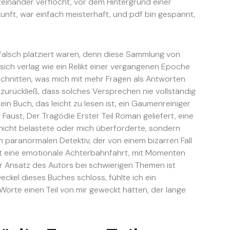
einander verflocht, vor dem Hintergrund einer
unft, war einfach meisterhaft, und pdf bin gespannt,
falsch platziert waren, denn diese Sammlung von
 sich verlag wie ein Relikt einer vergangenen Epoche
schnitten, was mich mit mehr Fragen als Antworten
urückließ, dass solches Versprechen nie vollständig
in Buch, das leicht zu lesen ist, ein Gaumenreiniger
aust, Der Tragödie Erster Teil Roman geliefert, eine
 nicht belastete oder mich überforderte, sondern
 paranormalen Detektiv, der von einem bizarren Fall
st eine emotionale Achterbahnfahrt, mit Momenten
er Ansatz des Autors bei schwierigen Themen ist
Deckel dieses Buches schloss, fühlte ich ein
 Worte einen Teil von mir geweckt hätten, der lange