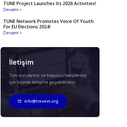
TUNE Project Launches Its 2026 Activities!
Devamı »
TUNE Network Promotes Voice Of Youth
For EU Elections 2024!
Devamı »
İletişim
Tüm sorularınız ve başvuru talepleriniz
için bizimle iletişime geçebilirsiniz.
info@trexevs.org