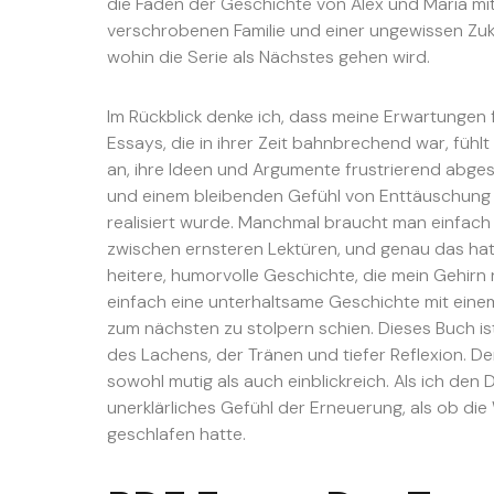
die Fäden der Geschichte von Alex und Maria mit
verschrobenen Familie und einer ungewissen Zuk
wohin die Serie als Nächstes gehen wird.
Im Rückblick denke ich, dass meine Erwartungen 
Essays, die in ihrer Zeit bahnbrechend war, fühlt
an, ihre Ideen und Argumente frustrierend abge
und einem bleibenden Gefühl von Enttäuschung z
realisiert wurde. Manchmal braucht man einfach e
zwischen ernsteren Lektüren, und genau das hat F
heitere, humorvolle Geschichte, die mein Gehirn
einfach eine unterhaltsame Geschichte mit einem
zum nächsten zu stolpern schien. Dieses Buch i
des Lachens, der Tränen und tiefer Reflexion. D
sowohl mutig als auch einblickreich. Als ich den 
unerklärliches Gefühl der Erneuerung, als ob die
geschlafen hatte.