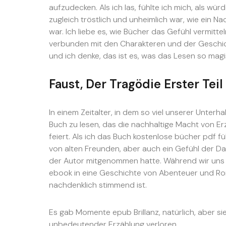
aufzudecken. Als ich las, fühlte ich mich, als wü
zugleich tröstlich und unheimlich war, wie ein 
war. Ich liebe es, wie Bücher das Gefühl vermitte
verbunden mit den Charakteren und der Geschicht
und ich denke, das ist es, was das Lesen so ma
Faust, Der Tragödie Erster Teil
In einem Zeitalter, in dem so viel unserer Unterha
Buch zu lesen, das die nachhaltige Macht von E
feiert. Als ich das Buch kostenlose bücher pdf füh
von alten Freunden, aber auch ein Gefühl der Dank
der Autor mitgenommen hatte. Während wir uns i
ebook in eine Geschichte von Abenteuer und Ro
nachdenklich stimmend ist.
Es gab Momente epub Brillanz, natürlich, aber sie
unbedeutender Erzählung verloren.