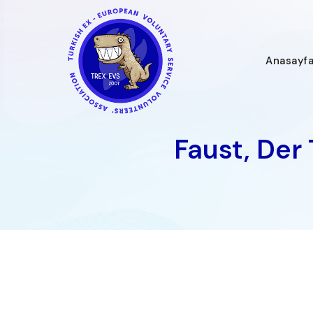
İçeriğe
geç
Anasayf
Faust, Der