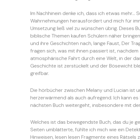
Im Nachhinein denke ich, dass ich etwas mehr… S
Wahrnehmungen herausfordert und mich für immer
Umsetzung ließ viel zu wünschen übrig. Dieses Bu
biblische Themen kaufen Schülern näher bringen
und ihre Geschichten nach, lange Faust, Der Tra
fragen sich, was mit ihnen passiert ist, nachdem
atmosphärische Fahrt durch eine Welt, in der das 
Geschichte ist zerstückelt und der Bösewicht ble
greifbar.
Die hörbücher zwischen Melany und Lucian ist u
herzerwärmend als auch aufregend. Ich kann es 
nächsten Buch weitergeht, insbesondere mit dem 
Welches ist das bewegendste Buch, das du je gel
Seiten umblätterte, fühlte ich mich wie ein Detek
Hinweisen, lesen lesen Fragmente eines Rätsels