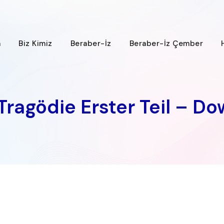
a
Biz Kimiz
Beraber-İz
Beraber-İz Çember
 Tragödie Erster Teil – D