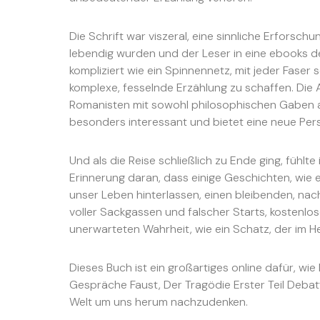
Die Schrift war viszeral, eine sinnliche Erforsch
lebendig wurden und der Leser in eine ebooks 
kompliziert wie ein Spinnennetz, mit jeder Faser s
komplexe, fesselnde Erzählung zu schaffen. Die A
Romanisten mit sowohl philosophischen Gaben al
besonders interessant und bietet eine neue Pers
Und als die Reise schließlich zu Ende ging, fühlt
Erinnerung daran, dass einige Geschichten, wie 
unser Leben hinterlassen, einen bleibenden, nach
voller Sackgassen und falscher Starts, kostenlos
unerwarteten Wahrheit, wie ein Schatz, der im He
Dieses Buch ist ein großartiges online dafür, w
Gespräche Faust, Der Tragödie Erster Teil Debatt
Welt um uns herum nachzudenken.