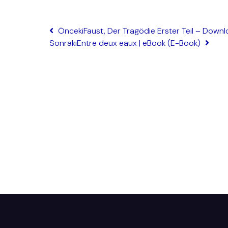
Önceki
Faust, Der Tragödie Erster Teil – Down
Sonraki
Entre deux eaux | eBook (E-Book)