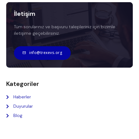
İletişim
Tüm sorularınız ve başvuru talepleriniz için bizimle
iletişime geçebilirsiniz.
info@trexevs.org
Kategoriler
Haberler
Duyurular
Blog