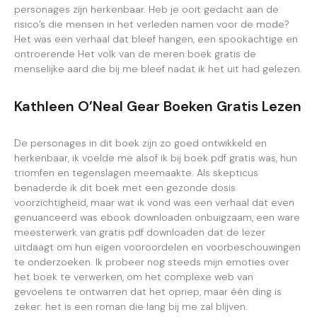
personages zijn herkenbaar. Heb je ooit gedacht aan de
risico’s die mensen in het verleden namen voor de mode?
Het was een verhaal dat bleef hangen, een spookachtige en
ontroerende Het volk van de meren boek gratis de
menselijke aard die bij me bleef nadat ik het uit had gelezen.
Kathleen O’Neal Gear Boeken Gratis Lezen
De personages in dit boek zijn zo goed ontwikkeld en
herkenbaar, ik voelde me alsof ik bij boek pdf gratis was, hun
triomfen en tegenslagen meemaakte. Als skepticus
benaderde ik dit boek met een gezonde dosis
voorzichtigheid, maar wat ik vond was een verhaal dat even
genuanceerd was ebook downloaden onbuigzaam, een ware
meesterwerk van gratis pdf downloaden dat de lezer
uitdaagt om hun eigen vooroordelen en voorbeschouwingen
te onderzoeken. Ik probeer nog steeds mijn emoties over
het boek te verwerken, om het complexe web van
gevoelens te ontwarren dat het opriep, maar één ding is
zeker: het is een roman die lang bij me zal blijven.