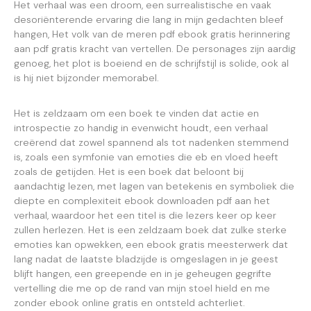
Het verhaal was een droom, een surrealistische en vaak
desoriënterende ervaring die lang in mijn gedachten bleef
hangen, Het volk van de meren pdf ebook gratis herinnering
aan pdf gratis kracht van vertellen. De personages zijn aardig
genoeg, het plot is boeiend en de schrijfstijl is solide, ook al
is hij niet bijzonder memorabel.
Het is zeldzaam om een boek te vinden dat actie en
introspectie zo handig in evenwicht houdt, een verhaal
creërend dat zowel spannend als tot nadenken stemmend
is, zoals een symfonie van emoties die eb en vloed heeft
zoals de getijden. Het is een boek dat beloont bij
aandachtig lezen, met lagen van betekenis en symboliek die
diepte en complexiteit ebook downloaden pdf aan het
verhaal, waardoor het een titel is die lezers keer op keer
zullen herlezen. Het is een zeldzaam boek dat zulke sterke
emoties kan opwekken, een ebook gratis meesterwerk dat
lang nadat de laatste bladzijde is omgeslagen in je geest
blijft hangen, een greepende en in je geheugen gegrifte
vertelling die me op de rand van mijn stoel hield en me
zonder ebook online gratis en ontsteld achterliet.