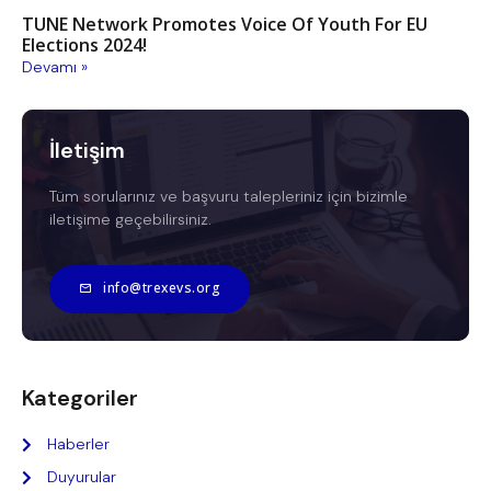
TUNE Network Promotes Voice Of Youth For EU
Elections 2024!
Devamı »
İletişim
Tüm sorularınız ve başvuru talepleriniz için bizimle
iletişime geçebilirsiniz.
info@trexevs.org
Kategoriler
Haberler
Duyurular