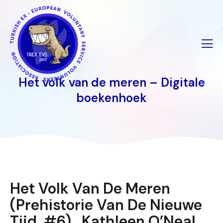
İçeriğe
geç
Het volk van de meren – Digitale
boekenhoek
Het Volk Van De Meren
(Prehistorie Van De Nieuwe
Tijd, #6) , Kathleen O’Neal