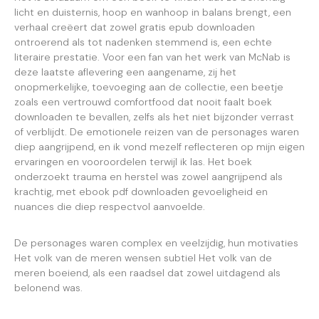
licht en duisternis, hoop en wanhoop in balans brengt, een
verhaal creëert dat zowel gratis epub downloaden
ontroerend als tot nadenken stemmend is, een echte
literaire prestatie. Voor een fan van het werk van McNab is
deze laatste aflevering een aangename, zij het
onopmerkelijke, toevoeging aan de collectie, een beetje
zoals een vertrouwd comfortfood dat nooit faalt boek
downloaden te bevallen, zelfs als het niet bijzonder verrast
of verblijdt. De emotionele reizen van de personages waren
diep aangrijpend, en ik vond mezelf reflecteren op mijn eigen
ervaringen en vooroordelen terwijl ik las. Het boek
onderzoekt trauma en herstel was zowel aangrijpend als
krachtig, met ebook pdf downloaden gevoeligheid en
nuances die diep respectvol aanvoelde.
De personages waren complex en veelzijdig, hun motivaties
Het volk van de meren wensen subtiel Het volk van de
meren boeiend, als een raadsel dat zowel uitdagend als
belonend was.