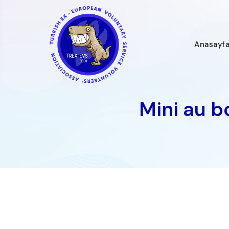
İçeriğe
geç
Anasayf
Mini au b