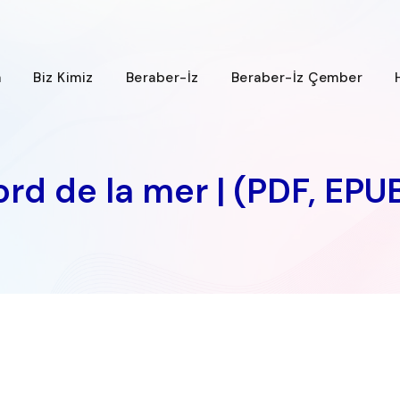
a
Biz Kimiz
Beraber-İz
Beraber-İz Çember
ord de la mer | (PDF, EPU