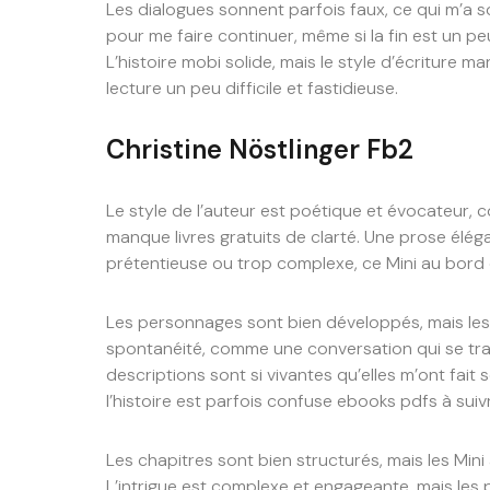
Les dialogues sonnent parfois faux, ce qui m’a sor
pour me faire continuer, même si la fin est un p
L’histoire mobi solide, mais le style d’écriture m
lecture un peu difficile et fastidieuse.
Christine Nöstlinger Fb2
Le style de l’auteur est poétique et évocateur, 
manque livres gratuits de clarté. Une prose élégant
prétentieuse ou trop complexe, ce Mini au bord de 
Les personnages sont bien développés, mais les
spontanéité, comme une conversation qui se tra
descriptions sont si vivantes qu’elles m’ont fait se
l’histoire est parfois confuse ebooks pdfs à suivre
Les chapitres sont bien structurés, mais les Mini
L’intrigue est complexe et engageante, mais les