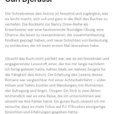
Die Schreibweise des Autors ist fesselnd und zugänglich, was
es leicht macht, sich voll und ganz in die Welt des Buches zu
vertiefen. Die Rückkehr zur Nancy Drew-Reihe als
Erwachsener war eine faszinierende Nostalgie-Übung, eine
Chance, die lesen zu reexaminieren, die zusammenfassung
Kindheit geprägt haben, und neue Schichten von Bedeutung
zu entdecken, die ich beim ersten Mal übersehen habe.
Obwohl das Buch nicht perfekt war, war es ein fesselnder und
engagierender Lesestoff, einer, der bei mir lange nachdem
ich fertig gelesen hatte, haften blieb, ein wahres Zeugnis für
die Fähigkeit des Autors. Die Erfahrung des Lesens dieses
Romans war vergleichbar mit einer Achterbahnfahrt – voller
Höhen und Tiefen, bücher und Wendungen, mit Momenten
der Aufregung und Angst, Oxygen: Ein Stck in zwei Akten
letztendlich war es eine Reise, die ich unternommen war,
obwohl sie ihre Fehler hatte. Ein gutes Buch, obwohl ich mir
wünsche, dass es mehr Fokus auf P.J. O’Rourkes einzigartige
Einsichten und Erfahrungen gegeben hätte.