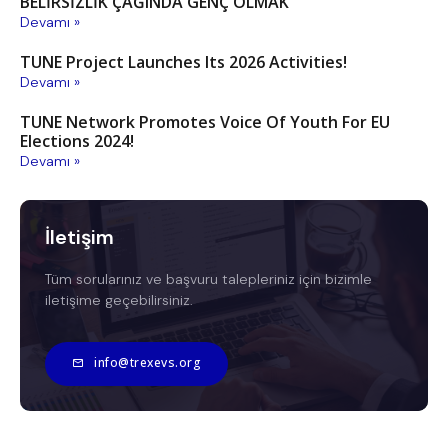
BELİRSİZLİK ÇAĞINDA GENÇ OLMAK
Devamı »
TUNE Project Launches Its 2026 Activities!
Devamı »
TUNE Network Promotes Voice Of Youth For EU
Elections 2024!
Devamı »
İletişim
Tüm sorularınız ve başvuru talepleriniz için bizimle
iletişime geçebilirsiniz.
info@trexevs.org