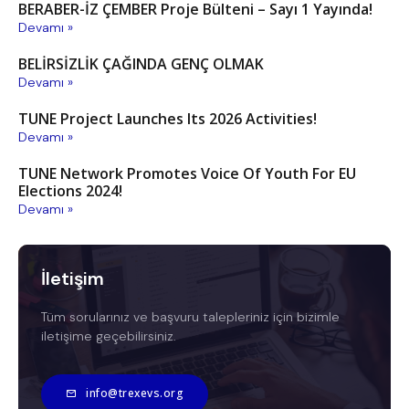
BERABER-İZ ÇEMBER Proje Bülteni – Sayı 1 Yayında!
Devamı »
BELİRSİZLİK ÇAĞINDA GENÇ OLMAK
Devamı »
TUNE Project Launches Its 2026 Activities!
Devamı »
TUNE Network Promotes Voice Of Youth For EU
Elections 2024!
Devamı »
İletişim
Tüm sorularınız ve başvuru talepleriniz için bizimle
iletişime geçebilirsiniz.
info@trexevs.org