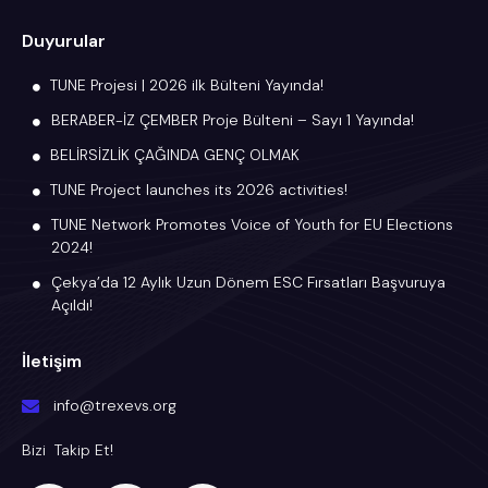
Duyurular
TUNE Projesi | 2026 ilk Bülteni Yayında!
BERABER-İZ ÇEMBER Proje Bülteni – Sayı 1 Yayında!
BELİRSİZLİK ÇAĞINDA GENÇ OLMAK
TUNE Project launches its 2026 activities!
TUNE Network Promotes Voice of Youth for EU Elections
2024!
Çekya’da 12 Aylık Uzun Dönem ESC Fırsatları Başvuruya
Açıldı!
İletişim
info@trexevs.org
Bizi Takip Et!