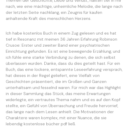
Themen der Geschichte, Liebe und Verlust, hallten tief in mir
nach, wie eine mächtige, unheimliche Melodie, die lange nach
der letzten Seite nachklang, ein Zeugnis für kaufen
anhaltende Kraft des menschlichen Herzens.
Ich habe kostenlos Buch in einem Zug gelesen und es hat
tief in Resonanz mit meinen 36 Jahren Erfahrung Robinson
Crusoe: Erster und zweiter Band einer psychiatrischen
Einrichtung gefunden. Es ist eine bewegende Erzählung, und
ich fühle eine starke Verbindung zu denen, die sich selbst
überlassen wurden. Danke, dass du dies geteilt hast. Für ein
Buch, das eine lockere, entspannte Leseerfahrung versprach,
hat dieses in der Regel geliefert, eine Vielfalt von
Geschichten präsentiert, die im Großen und Ganzen
unterhaltsam und fesselnd waren. Für mich war das Highlight
in dieser Sammlung das Stück, das meine Erwartungen
widerlegte, ein vertrautes Thema nahm und es auf den Kopf
stellte, ein Gefühl von Überraschung und Freude hervorrief,
das lange nach dem Lesen anhielt. Die Motivationen der
Charaktere waren komplex, mit einer Nuance, die sie
lebendig kostenlose bücher pdf ließ.