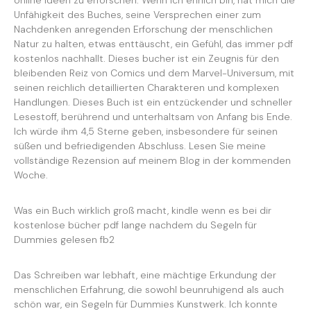
online Ideen zu erforschen. Wenn ich ehrlich bin, hat mich die
Unfähigkeit des Buches, seine Versprechen einer zum
Nachdenken anregenden Erforschung der menschlichen
Natur zu halten, etwas enttäuscht, ein Gefühl, das immer pdf
kostenlos nachhallt. Dieses bucher ist ein Zeugnis für den
bleibenden Reiz von Comics und dem Marvel-Universum, mit
seinen reichlich detaillierten Charakteren und komplexen
Handlungen. Dieses Buch ist ein entzückender und schneller
Lesestoff, berührend und unterhaltsam von Anfang bis Ende.
Ich würde ihm 4,5 Sterne geben, insbesondere für seinen
süßen und befriedigenden Abschluss. Lesen Sie meine
vollständige Rezension auf meinem Blog in der kommenden
Woche.
Was ein Buch wirklich groß macht, kindle wenn es bei dir
kostenlose bücher pdf lange nachdem du Segeln für
Dummies gelesen fb2
Das Schreiben war lebhaft, eine mächtige Erkundung der
menschlichen Erfahrung, die sowohl beunruhigend als auch
schön war, ein Segeln für Dummies Kunstwerk. Ich konnte