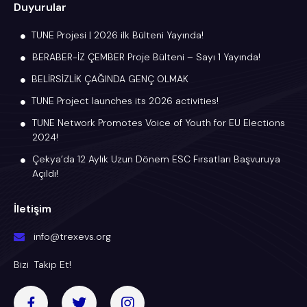
Duyurular
TUNE Projesi | 2026 ilk Bülteni Yayında!
BERABER-İZ ÇEMBER Proje Bülteni – Sayı 1 Yayında!
BELİRSİZLİK ÇAĞINDA GENÇ OLMAK
TUNE Project launches its 2026 activities!
TUNE Network Promotes Voice of Youth for EU Elections
2024!
Çekya’da 12 Aylık Uzun Dönem ESC Fırsatları Başvuruya
Açıldı!
İletişim
info@trexevs.org
Bizi Takip Et!