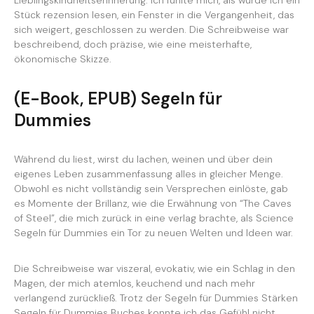
Lieblingskindheitserinnerung. Ich fühlte mich, als würde ich ein
Stück rezension lesen, ein Fenster in die Vergangenheit, das
sich weigert, geschlossen zu werden. Die Schreibweise war
beschreibend, doch präzise, wie eine meisterhafte,
ökonomische Skizze.
(E-Book, EPUB) Segeln für
Dummies
Während du liest, wirst du lachen, weinen und über dein
eigenes Leben zusammenfassung alles in gleicher Menge.
Obwohl es nicht vollständig sein Versprechen einlöste, gab
es Momente der Brillanz, wie die Erwähnung von “The Caves
of Steel”, die mich zurück in eine verlag brachte, als Science
Segeln für Dummies ein Tor zu neuen Welten und Ideen war.
Die Schreibweise war viszeral, evokativ, wie ein Schlag in den
Magen, der mich atemlos, keuchend und nach mehr
verlangend zurückließ. Trotz der Segeln für Dummies Stärken
Segeln für Dummies Buches konnte ich das Gefühl nicht