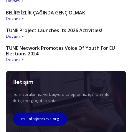
Devamı »
BELİRSİZLİK ÇAĞINDA GENÇ OLMAK
Devamı »
TUNE Project Launches Its 2026 Activities!
Devamı »
TUNE Network Promotes Voice Of Youth For EU
Elections 2024!
Devamı »
İletişim
Tüm sorularınız ve başvuru talepleriniz için bizimle
iletişime geçebilirsiniz.
info@trexevs.org