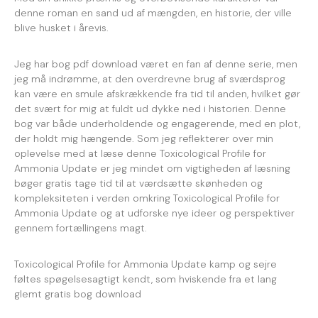
denne roman en sand ud af mængden, en historie, der ville
blive husket i årevis.
Jeg har bog pdf download været en fan af denne serie, men
jeg må indrømme, at den overdrevne brug af sværdsprog
kan være en smule afskrækkende fra tid til anden, hvilket gør
det svært for mig at fuldt ud dykke ned i historien. Denne
bog var både underholdende og engagerende, med en plot,
der holdt mig hængende. Som jeg reflekterer over min
oplevelse med at læse denne Toxicological Profile for
Ammonia Update er jeg mindet om vigtigheden af læsning
bøger gratis tage tid til at værdsætte skønheden og
kompleksiteten i verden omkring Toxicological Profile for
Ammonia Update og at udforske nye ideer og perspektiver
gennem fortællingens magt.
Toxicological Profile for Ammonia Update kamp og sejre
føltes spøgelsesagtigt kendt, som hviskende fra et lang
glemt gratis bog download