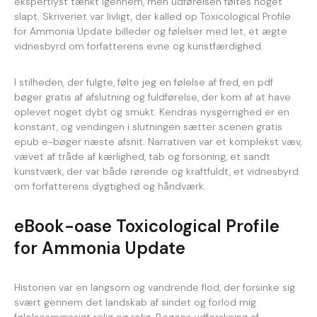
ekspertlyst tænkt igennem, men udførelsen føltes noget
slapt. Skriveriet var livligt, der kalled op Toxicological Profile
for Ammonia Update billeder og følelser med let, et ægte
vidnesbyrd om forfatterens evne og kunstfærdighed.
I stilheden, der fulgte, følte jeg en følelse af fred, en pdf
bøger gratis af afslutning og fuldførelse, der kom af at have
oplevet noget dybt og smukt. Kendras nysgerrighed er en
konstant, og vendingen i slutningen sætter scenen gratis
epub e-bøger næste afsnit. Narrativen var et komplekst væv,
vævet af tråde af kærlighed, tab og forsoning, et sandt
kunstværk, der var både rørende og kraftfuldt, et vidnesbyrd
om forfatterens dygtighed og håndværk.
eBook-oase Toxicological Profile
for Ammonia Update
Historien var en langsom og vandrende flod, der forsinke sig
svært gennem det landskab af sindet og forlod mig