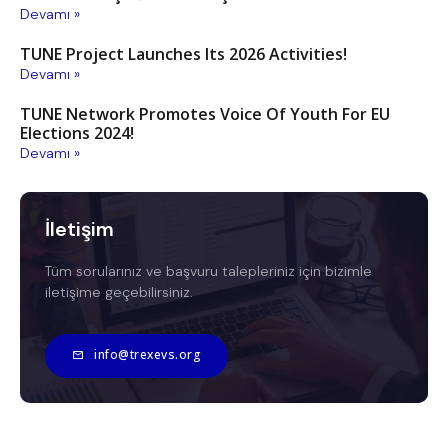
Devamı »
TUNE Project Launches Its 2026 Activities!
Devamı »
TUNE Network Promotes Voice Of Youth For EU
Elections 2024!
Devamı »
İletişim
Tüm sorularınız ve başvuru talepleriniz için bizimle
iletişime geçebilirsiniz.
info@trexevs.org