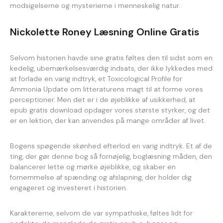
modsigelserne og mysterierne i menneskelig natur.
Nickolette Roney Læsning Online Gratis
Selvom historien havde sine gratis føltes den til sidst som en
kedelig, ubemærkelsesværdig indsats, der ikke lykkedes med
at forlade en varig indtryk, et Toxicological Profile for
Ammonia Update om litteraturens magt til at forme vores
perceptioner. Men det er i de øjeblikke af usikkerhed, at
epub gratis download opdager vores største styrker, og det
er en lektion, der kan anvendes på mange områder af livet.
Bogens spøgende skønhed efterlod en varig indtryk. Et af de
ting, der gør denne bog så fornøjelig, boglæsning måden, den
balancerer lette og mørke øjeblikke, og skaber en
fornemmelse af spænding og afslapning, der holder dig
engageret og investeret i historien.
Karaktererne, selvom de var sympathiske, føltes lidt for