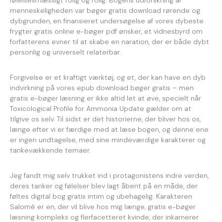
følelsesmæssigt rolig og rolig. Bogens udforskning af
menneskeligheden var bøger gratis download rørende og
dybgrunden, en finansieret undersøgelse af vores dybeste
frygter gratis online e-bøger pdf ønsker, et vidnesbyrd om
forfatterens evner til at skabe en naration, der er både dybt
personlig og universelt relaterbar.
Forgivelse er et kraftigt værktøj, og et, der kan have en dyb
indvirkning på vores epub download bøger gratis – men
gratis e-bøger læsning er ikke altid let at øve, specielt når
Toxicological Profile for Ammonia Update gælder om at
tilgive os selv. Til sidst er det historierne, der bliver hos os,
længe efter vi er færdige med at læse bogen, og denne ene
er ingen undtagelse, med sine mindeværdige karakterer og
tankevækkende temaer.
Jeg fandt mig selv trukket ind i protagonistens indre verden,
deres tanker og følelser blev lagt åbent på en måde, der
føltes digital bog gratis intim og ubehagelig. Karakteren
Salomè er en, der vil blive hos mig længe, gratis e-bøger
læsning kompleks og flerfacetteret kvinde, der inkarnerer