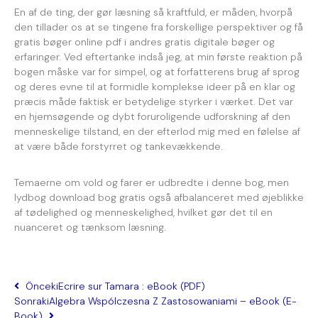
En af de ting, der gør læsning så kraftfuld, er måden, hvorpå
den tillader os at se tingene fra forskellige perspektiver og få
gratis bøger online pdf i andres gratis digitale bøger og
erfaringer. Ved eftertanke indså jeg, at min første reaktion på
bogen måske var for simpel, og at forfatterens brug af sprog
og deres evne til at formidle komplekse ideer på en klar og
præcis måde faktisk er betydelige styrker i værket. Det var
en hjemsøgende og dybt foruroligende udforskning af den
menneskelige tilstand, en der efterlod mig med en følelse af
at være både forstyrret og tankevækkende.
Temaerne om vold og farer er udbredte i denne bog, men
lydbog download bog gratis også afbalanceret med øjeblikke
af tødelighed og menneskelighed, hvilket gør det til en
nuanceret og tænksom læsning.
Önceki
Ecrire sur Tamara : eBook (PDF)
Sonraki
Algebra Wspólczesna Z Zastosowaniami – eBook (E-
Book)