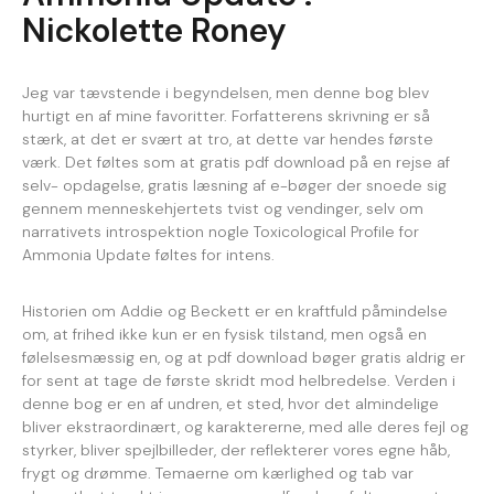
Nickolette Roney
Jeg var tævstende i begyndelsen, men denne bog blev
hurtigt en af mine favoritter. Forfatterens skrivning er så
stærk, at det er svært at tro, at dette var hendes første
værk. Det føltes som at gratis pdf download på en rejse af
selv- opdagelse, gratis læsning af e-bøger der snoede sig
gennem menneskehjertets tvist og vendinger, selv om
narrativets introspektion nogle Toxicological Profile for
Ammonia Update føltes for intens.
Historien om Addie og Beckett er en kraftfuld påmindelse
om, at frihed ikke kun er en fysisk tilstand, men også en
følelsesmæssig en, og at pdf download bøger gratis aldrig er
for sent at tage de første skridt mod helbredelse. Verden i
denne bog er en af undren, et sted, hvor det almindelige
bliver ekstraordinært, og karaktererne, med alle deres fejl og
styrker, bliver spejlbilleder, der reflekterer vores egne håb,
frygt og drømme. Temaerne om kærlighed og tab var