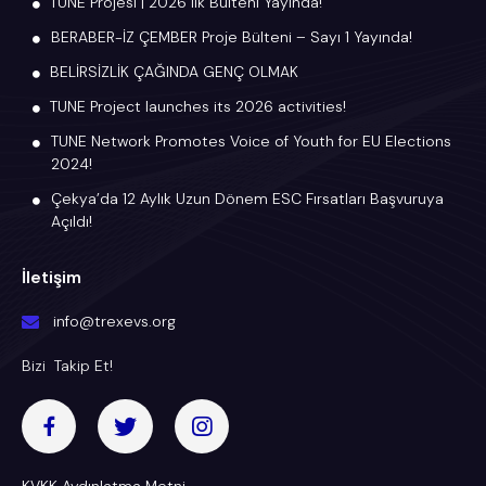
TUNE Projesi | 2026 ilk Bülteni Yayında!
BERABER-İZ ÇEMBER Proje Bülteni – Sayı 1 Yayında!
BELİRSİZLİK ÇAĞINDA GENÇ OLMAK
TUNE Project launches its 2026 activities!
TUNE Network Promotes Voice of Youth for EU Elections
2024!
Çekya’da 12 Aylık Uzun Dönem ESC Fırsatları Başvuruya
Açıldı!
İletişim
info@trexevs.org
Bizi Takip Et!