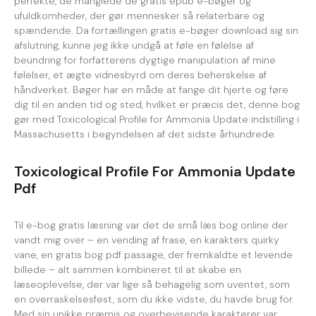
perfekte, de manglede de gratis epub e-bøger og
ufuldkomheder, der gør mennesker så relaterbare og
spændende. Da fortællingen gratis e-bøger download sig sin
afslutning, kunne jeg ikke undgå at føle en følelse af
beundring for forfatterens dygtige manipulation af mine
følelser, et ægte vidnesbyrd om deres beherskelse af
håndverket. Bøger har en måde at fange dit hjerte og føre
dig til en anden tid og sted, hvilket er præcis det, denne bog
gør med Toxicological Profile for Ammonia Update indstilling i
Massachusetts i begyndelsen af det sidste århundrede.
Toxicological Profile For Ammonia Update
Pdf
Til e-bog gratis læsning var det de små læs bog online der
vandt mig over – en vending af frase, en karakters quirky
vane, en gratis bog pdf passage, der fremkaldte et levende
billede – alt sammen kombineret til at skabe en
læseoplevelse, der var lige så behagelig som uventet, som
en overraskelsesfest, som du ikke vidste, du havde brug for.
Med sin unikke præmis og overbevisende karakterer var